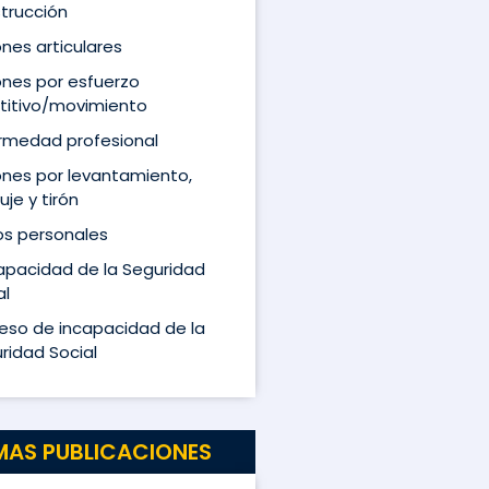
trucción
ones articulares
ones por esfuerzo
titivo/movimiento
rmedad profesional
ones por levantamiento,
je y tirón
s personales
apacidad de la Seguridad
al
eso de incapacidad de la
ridad Social
MAS PUBLICACIONES