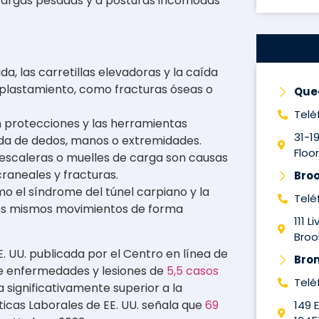
 cargas pesadas y a posturas incómodas
a, las carretillas elevadoras y la caída
aplastamiento, como fracturas óseas o
Que
Telé
n protecciones y las herramientas
31-1
ida de dedos, manos o extremidades.
Floor
 escaleras o muelles de carga son causas
raneales y fracturas.
Broo
 el síndrome del túnel carpiano y la
Telé
r los mismos movimientos de forma
111 L
Brook
 UU. publicada por el Centro en línea de
Bro
de enfermedades y lesiones de
5,5 casos
Telé
a significativamente superior a la
sticas Laborales de EE. UU. señala que
69
149 