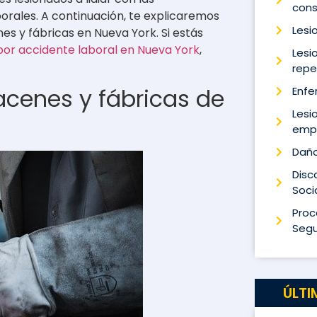
cons
orales. A continuación, te explicaremos
Lesi
es y fábricas en Nueva York. Si estás
or accidente laboral en Nueva York
,
Lesi
repe
acenes y fábricas de
Enfe
Lesi
empu
Daño
Disc
Soci
Proc
Segu
ÚLTI