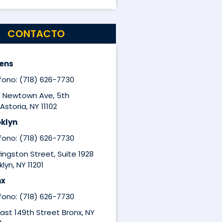
CONTACTO
ens
fono: (718) 626-7730
9 Newtown Ave, 5th
Astoria, NY 11102
klyn
fono: (718) 626-7730
ivingston Street, Suite 1928
lyn, NY 11201
nx
fono: (718) 626-7730
East 149th Street Bronx, NY