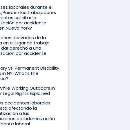
tes laborales durante el
 ¿Pueden los trabajadores
entes solicitar la
zación por accidente
 en Nueva York?
siones derivadas de la
a en el lugar de trabajo
 dar derecho a una
zación por accidente
?
ry vs. Permanent Disability
s in NY: What’s the
nce?
 While Working Outdoors in
r Legal Rights Explained
los accidentes laborales:
stá afectando la
ización a las
ciones de indemnización
idente laboral