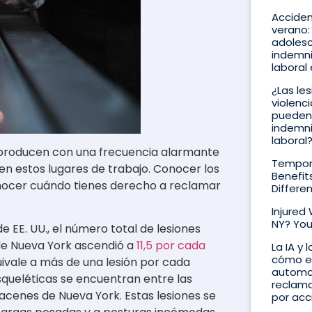
Acciden
verano:
adolesc
indemni
laboral
¿Las le
violenci
pueden
indemni
laboral
e producen con una frecuencia alarmante
Tempora
 en estos lugares de trabajo. Conocer los
Benefit
nocer cuándo tienes derecho a reclamar
Differe
Injured
NY? You
e EE. UU., el número total de lesiones
 de Nueva York ascendió a
11,5 por cada
La IA y 
cómo e
uivale a más de una lesión por cada
automat
queléticas se encuentran entre las
reclama
acenes de Nueva York. Estas lesiones se
por acc