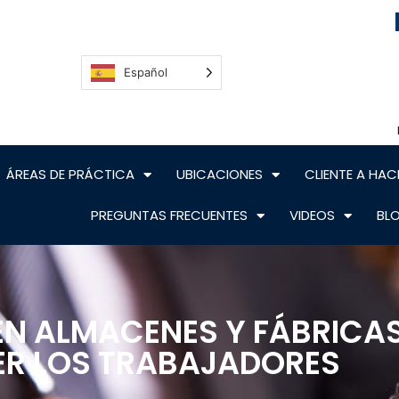
Español
ÁREAS DE PRÁCTICA
UBICACIONES
CLIENTE A HAC
PREGUNTAS FRECUENTES
VIDEOS
BL
EN ALMACENES Y FÁBRICA
BER LOS TRABAJADORES