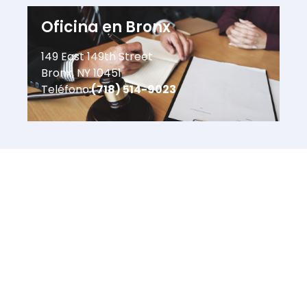
Oficina en Bronx
149 East 149th Street
Bronx, NY 10451
Teléfono:
(718) 514-9023