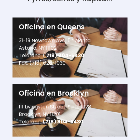
Oficina en Queens
31-19 Newtown Ave, 5ª planta
Astoria, NY 11102
Teléfono: (
718) 804-5430
Fax: (718) 626-1030
Oficina en Brooklyn
111 Livingston Street, Suite 1928
Brooklyn, NY 11201
Teléfono:
(718) 804-5430